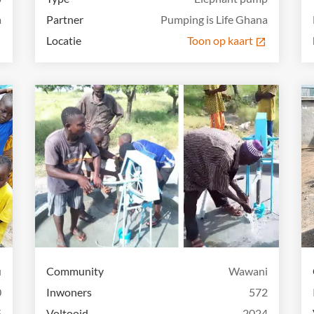
a
Partner
Pumping is Life Ghana
Locatie
Toon op kaart
u
Community
Wawani
0
Inwoners
572
5
Voltooid
2024