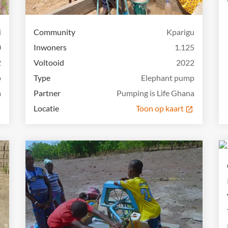
i
Community
Kparigu
0
Inwoners
1.125
2
Voltooid
2022
p
Type
Elephant pump
a
Partner
Pumping is Life Ghana
Locatie
Toon op kaart