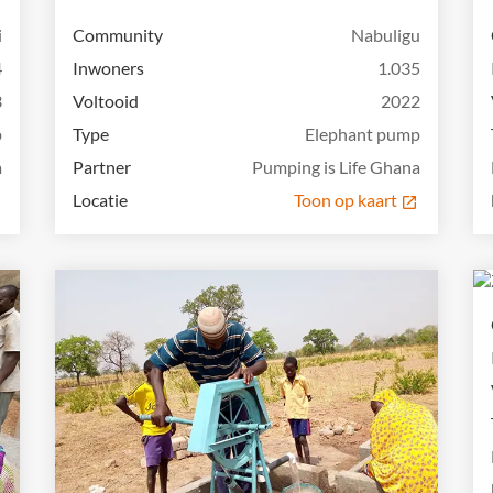
Community
Nabuligu
i
Inwoners
1.035
4
Voltooid
2022
3
Type
Elephant pump
p
Partner
Pumping is Life Ghana
a
Locatie
Toon op kaart