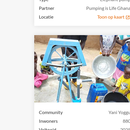
Partner
Pumping is Life Ghan
Locatie
Toon op kaart
Community
Yani Yogg
Inwoners
88
Voltooid
202