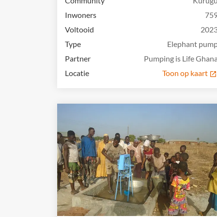
Community
Kurug
Inwoners
75
Voltooid
202
Type
Elephant pum
Partner
Pumping is Life Ghan
Locatie
Toon op kaart