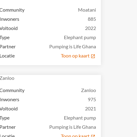
Community
Moatani
Inwoners
885
Voltooid
2022
Type
Elephant pump
Partner
Pumping is Life Ghana
Locatie
Toon op kaart
Community
Zanloo
Inwoners
975
Voltooid
2021
Type
Elephant pump
Partner
Pumping is Life Ghana
Locatie
Toon op kaart