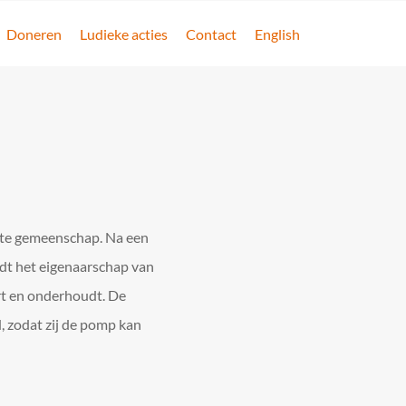
Doneren
Ludieke acties
Contact
English
kte gemeenschap. Na een
rdt het eigenaarschap van
rt en onderhoudt. De
 zodat zij de pomp kan