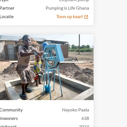
Partner
Pumping is Life Ghana
Locatie
Toon op kaart
Community
Nayoko Paala
Inwoners
638
Voltooid
2024