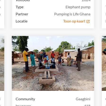
p
Type
Elephant pump
a
Partner
Pumping is Life Ghana
Locatie
Toon op kaart
i
Community
Gaagbini
8
Inwoners
418