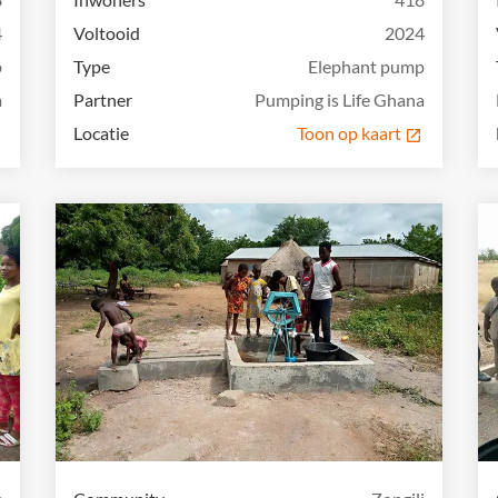
4
Voltooid
2024
p
Type
Elephant pump
a
Partner
Pumping is Life Ghana
Locatie
Toon op kaart