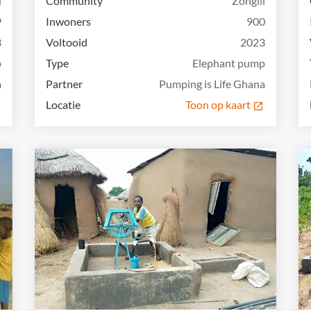
u
Community
Zongili
9
Inwoners
900
3
Voltooid
2023
p
Type
Elephant pump
a
Partner
Pumping is Life Ghana
Locatie
Toon op kaart