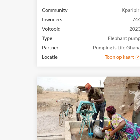
Community
Kparipir
Inwoners
74
Voltooid
202
Type
Elephant pum
Partner
Pumping is Life Ghan
Locatie
Toon op kaart