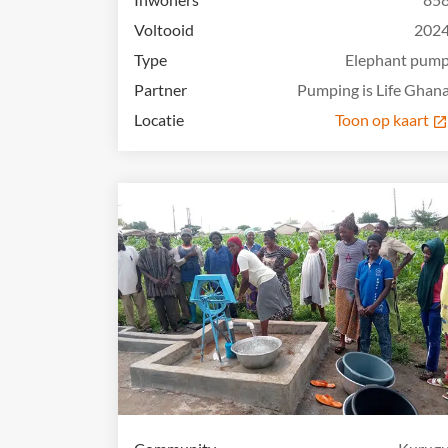
Voltooid
202
Type
Elephant pum
Partner
Pumping is Life Ghan
Locatie
Toon op kaart