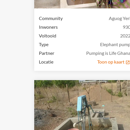
Community
Aguog Yer
Inwoners
93
Voltooid
202
Type
Elephant pum
Partner
Pumping is Life Ghan
Locatie
Toon op kaart