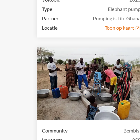
Type
Elephant pum
Partner
Pumping is Life Ghan
Locatie
Toon op kaart
Community
Bembis
Inwoners
85