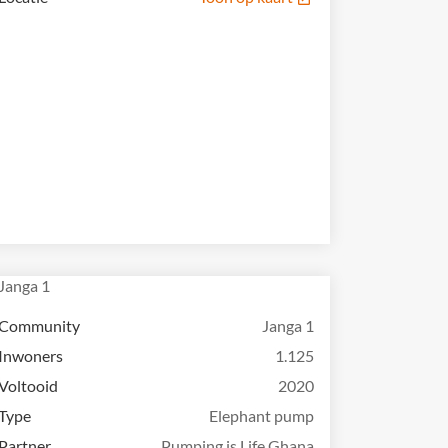
Community
Janga 1
Inwoners
1.125
Voltooid
2020
Type
Elephant pump
Partner
Pumping is Life Ghana