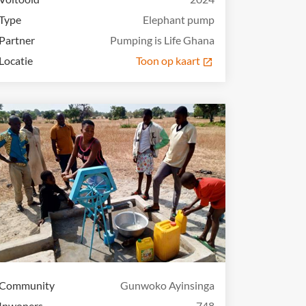
Type
Elephant pump
Partner
Pumping is Life Ghana
Locatie
Toon op kaart
Community
Gunwoko Ayinsinga
Inwoners
748