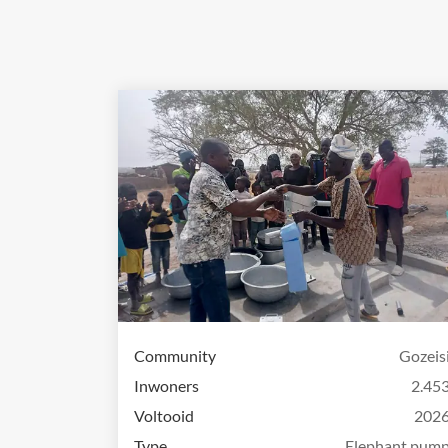
Community
Gozeis
Inwoners
2.45
Voltooid
202
Type
Elephant pum