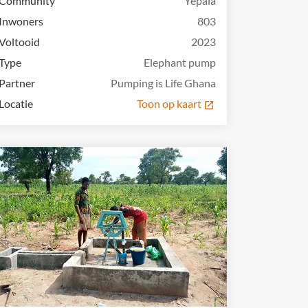
Community
Yepala
Inwoners
803
Voltooid
2023
Type
Elephant pump
Partner
Pumping is Life Ghana
Locatie
Toon op kaart