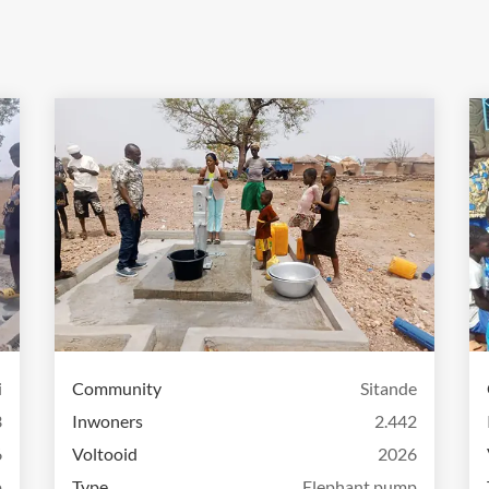
i
Community
Sitande
3
Inwoners
2.442
6
Voltooid
2026
p
Type
Elephant pump